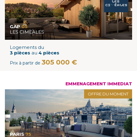
GAP
05
LES CIMEALES
Logements du
3 pièces
au
4 pièces
305 000 €
Prix à partir de
EMMENAGEMENT IMMEDIAT
OFFRE DU MOMENT
PARIS
75