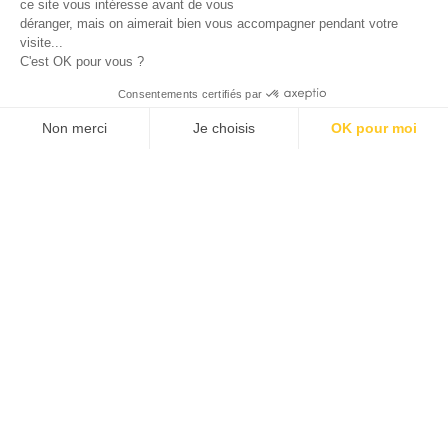
ce site vous intéresse avant de vous
déranger, mais on aimerait bien vous accompagner pendant votre
visite...
C'est OK pour vous ?
Consentements certifiés par
Non merci
Je choisis
OK pour moi
Axeptio consent
Plateforme de Gestion du Consentement : Personnalisez vos O
Notre plateforme vous permet d'adapter et de gérer vos paramètr