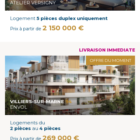
ATELIER VERSIGNY
Logement
5 pièces duplex uniquement
2 150 000 €
Prix à partir de
LIVRAISON IMMEDIATE
OFFRE DU MOMENT
VILLIERS-SUR-MARNE
94
ENVOL
Logements du
2 pièces
au
4 pièces
269 000 €
Prix à partir de