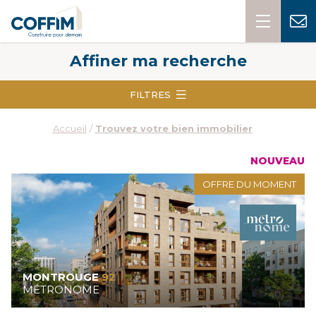
Affiner ma recherche
FILTRES
Accueil
Trouvez votre bien immobilier
NOUVEAU
OFFRE DU MOMENT
MONTROUGE
92
MÉTRONOME