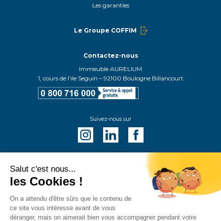
Les garanties
Le Groupe COFFIM
Contactez-nous
Immeuble AURELIUM
1, cours de l’ile Seguin – 92100 Boulogne Billancourt
Suivez-nous sur
Salut c'est nous...
les Cookies !
©Coffim 2026
Crédits
On a attendu d'être sûrs que le contenu de
ce site vous intéresse avant de vous
Politique des cookies
déranger, mais on aimerait bien vous accompagner pendant votre