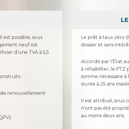
LE
 est possible, sous
Le prêt à taux zéro (
logement neuf est
dossier et sans intér
ficier d’une TVA à 5,5
Accordé par l’État 
à réhabiliter, le PT
nstruits :
somme nécessaire à l
durée à 25 ans max
 de renouvellement
Il est attribué, sous
n’ont pas été proprié
au moins deux ans.
(QPV).