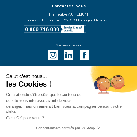
Contactez-nous
Immeuble AURELIUM
1, cours de l’ile Seguin – 92100 Boulogne Billancourt
Suivez-nous sur
Salut c'est nous...
les Cookies !
©Coffim 2026
Crédits
On a attendu d'être sûrs que le contenu de
ce site vous intéresse avant de vous
Politique des cookies
déranger, mais on aimerait bien vous accompagner pendant votre
visite...
Protection des données personnelles
C'est OK pour vous ?
Mentions légales
Consentements certifiés par
Plan du site