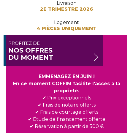
Livraison
2E TRIMESTRE 2026
Logement
4 PIÈCES UNIQUEMENT
PROFITEZ DE
NOS OFFRES
DU MOMENT
EMMENAGEZ EN JUIN !
En ce moment COFFIM facilite l'accès à la
propriété.
Prix exceptionnels
✔
Frais de notaire offerts
✔
Frais de courtage offerts
✔
Étude de financement offerte
✔
Réservation à partir de 500 €
✔